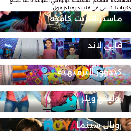
لمشاهدة أفلامكم المفضلة. كونوا في الموعد دائمًا لصنع
ذكريات لا تنسى في قلب ديرفيلدز مول.
ماستر انترنت كافيه
فابي لاند
كيدووز الترفيهية
رولينج ويلز
رويال سينما