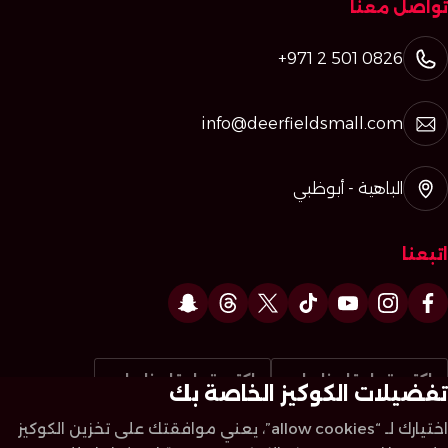
تواصل معنا
+971 2 501 0826
info@deerfieldsmall.com
الباهية - أبوظبي
اتبعنا
اكتب تعليقا عنا على
اكتب تعليقا عنا على
تفضيلات الكوكيز الخاصة بك
اختيارك لـ “allow cookies”، يعني موافقتك على تخزين الكوكيز