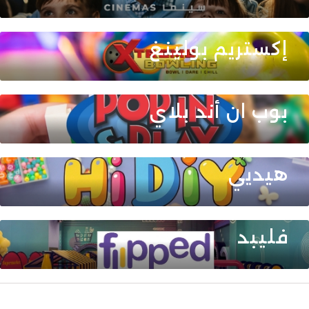
إكستريم بولينغ
بوب ان أند بلاي
هيديي
فليبد