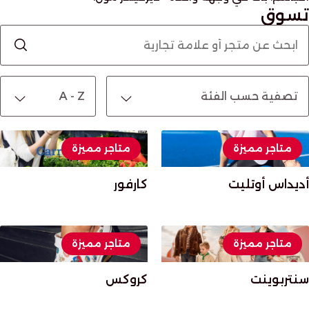
تسوق
متاجر مميزة
متاجر مميزة
أديداس أوتليت
كارفور
متاجر مميزة
متاجر مميزة
سنتربوينت
كروكس