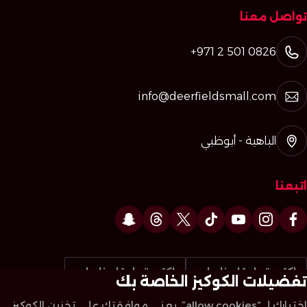
تواصل معنا
+971 2 501 0826
info@deerfieldsmall.com
الباهية - أبوظبي
اتبعنا
اكتب تعليقا عنا على
اكتب تعليقا عنا على
تفضيلات الكوكيز الخاصة بك
اختيارك لـ “allow cookies”، يعني موافقتك على تخزين الكوكيز