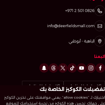
+971 2 501 0826
info@deerfieldsmall.com
الباهية - أبوظبي
اتبعنا
اكتب تعليقا عنا على
اكتب تعليقا عنا على
تفضيلات الكوكيز الخاصة بك
اختيارك لـ “allow cookies”، يعني موافقتك على تخزين الكوكيز
على جهازك. تحسن هذه الكوكيز من تجربة استخدامك للموقع
ديرفيلدزمول © 2026. جميع الحقوق محفوظة