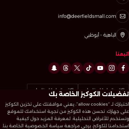
info@deerfieldsmall.com
الباهية - أبوظبي
اتبعنا
اكتب تعليقا عنا على
اكتب تعليقا عنا على
تفضيلات الكوكيز الخاصة بك
اختيارك لـ “allow cookies”، يعني موافقتك على تخزين الكوكيز
على جهازك. تحسن هذه الكوكيز من تجربة استخدامك للموقع
ديرفيلدزمول © 2026. جميع الحقوق محفوظة
وتستخدم للأغراض التحليلية. لمعرفة المزيد حول كيفية
سياسة الخصوصية
الأحكام والشروط
خارطة الموقع
استخدامنا للكوكيز، يرجى مراجعة سياسة الخصوصية الخاصة بنا.
صمم الموقع من قبل سيسبيريز